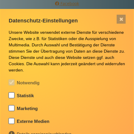
Facebook
Instagram
✖
Datenschutz-Einstellungen
Youtube
Website besuchen
Unsere Website verwendet externe Dienste für verschiedene
Zwecke, wie z.B. für Statistiken oder die Ausspielung von
Multimedia. Durch Auswahl und Bestätigung der Dienste
stimmen Sie der Übertragung von Daten an diese Dienste zu.
Diese Dienste und auch diese Website setzen ggf. auch
Cookies. Die Auswahl kann jederzeit geändert und widerrufen
Stellenangebote
werden.
Notwendig
Ausbildung zum BetonfertigteilbauerIn (m/w/d)
Statistik
Marketing
Ausbildung ElektronikerIn für Betriebstechnik
(m/w/d)
Externe Medien
Ausbildung BauzeichnerIn Fachrichtung