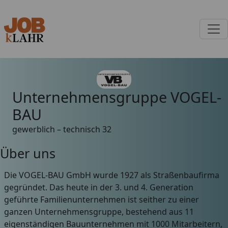
Unternehmensgruppe VOGEL-
BAU
gewerblich – technisch
32
Über uns
Die VOGEL-BAU GmbH wurde 1927 als Straßenbaufirma
gegründet. Das heute in der 3. und 4. Generation
geführte Familienunternehmen ist seither zu einer
ganzen Unternehmensgruppe, bestehend aus 11
eigenständigen Bauunternehmen mit 1000 Mitarbeitern,