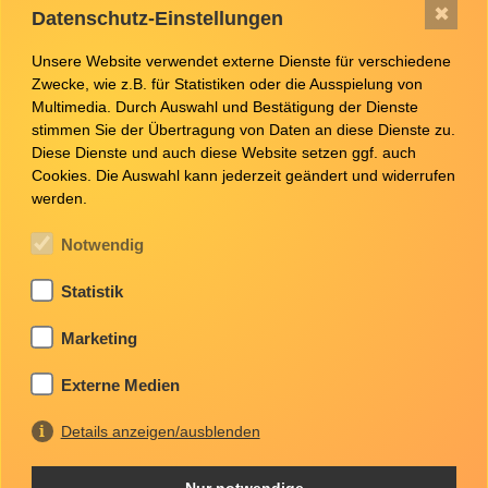
✖
Datenschutz-Einstellungen
er­ler­nen.
Wir bieten die die Möglichkeit einen der spannensten
Unsere Website verwendet externe Dienste für verschiedene
und abwechslungsreichsten Berufe auszuüben.
Zwecke, wie z.B. für Statistiken oder die Ausspielung von
Multimedia. Durch Auswahl und Bestätigung der Dienste
stimmen Sie der Übertragung von Daten an diese Dienste zu.
Diese Dienste und auch diese Website setzen ggf. auch
Cookies. Die Auswahl kann jederzeit geändert und widerrufen
Prinz-Eugen-Straße , Offenburg
werden.
0781 211345
Notwendig
Instagram
Statistik
Website besuchen
Marketing
Anforderungen
Externe Medien
Du solltest aufgeschlossen und lernbereit sein
Details anzeigen/ausblenden