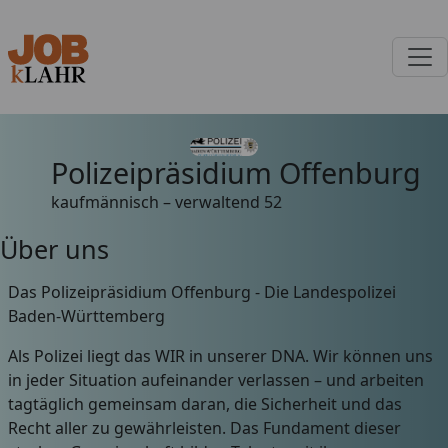
Polizeipräsidium Offenburg
kaufmännisch – verwaltend
52
Über uns
Das Polizeipräsidium Offenburg - Die Landespolizei
Baden-Württemberg
Als Polizei liegt das WIR in unserer DNA. Wir können uns
in jeder Situation aufeinander verlassen – und arbeiten
tagtäglich gemeinsam daran, die Sicherheit und das
Recht aller zu gewährleisten. Das Fundament dieser