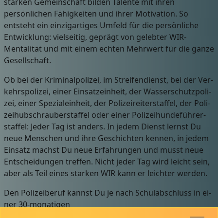
starken Gemeinschaft bilden Talente mit ihren
persönlichen Fähigkeiten und ihrer Motivation. So
entsteht ein einzigartiges Umfeld für die persönliche
Entwicklung: vielseitig, geprägt von gelebter WIR-
Mentalität und mit einem echten Mehrwert für die ganze
Gesellschaft.
Ob bei der Kri­mi­nal­po­li­zei, im Streifendienst, bei der Ver­
kehrs­po­li­zei, ei­ner Ein­satz­ein­heit, der Was­ser­schutz­po­li­
zei, ei­ner Spe­zi­al­ein­heit, der Po­li­zei­rei­ter­staf­fel, der Po­li­
zei­hub­schrau­ber­staf­fel oder ei­ner Po­li­zei­hun­de­füh­rer­
staf­fel: Jeder Tag ist anders. In je­dem Dienst lernst Du
neue Men­schen und ih­re Ge­schich­ten ken­nen, in je­dem
Ein­satz machst Du neue Er­fah­run­gen und musst neue
Entscheidungen treffen. Nicht je­der Tag wird leicht sein,
aber als Teil eines starken WIR kann er leichter werden.
Den Po­li­zei­be­ruf kannst Du je nach Schul­ab­schluss in ei­
ner 30-mo­na­ti­gen
Aus­bil­dung oder ei­nem 45-mo­na­ti­gen Ba­che­lor-Stu­di­um