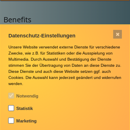
Benefits
Tolle Kollegen-Familiäres Miteinander, Urlaubs-und
✖
Datenschutz-Einstellungen
Weihnachtsgeld, 30 Tage Urlaub, Betriebl.
Gesundheitsmanagement, Förderung von
Unsere Website verwendet externe Dienste für verschiedene
Weiterbildungen
Zwecke, wie z.B. für Statistiken oder die Ausspielung von
Multimedia. Durch Auswahl und Bestätigung der Dienste
stimmen Sie der Übertragung von Daten an diese Dienste zu.
Diese Dienste und auch diese Website setzen ggf. auch
Stellenangebote
Cookies. Die Auswahl kann jederzeit geändert und widerrufen
werden.
Notwendig
Ausbildung zur Pflegefachfrau/zum
Pflegefachmann
Statistik
Marketing