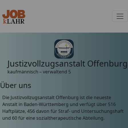
Justizvollzugsanstalt Offenburg
kaufmännisch – verwaltend
5
Über uns
Die Justizvollzugsanstalt Offenburg ist die neueste
Anstalt in Baden-Württemberg und verfügt über 516
Haftplätze, 456 davon für Straf- und Untersuchungshaft
und 60 für eine sozialtherapeutische Abteilung.