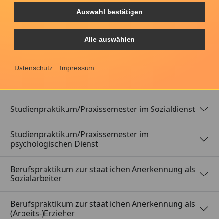
Tarifbeschäftigung mit medizinischen
Auswahl bestätigen
Fachkenntnissen (z.B. Fachpfleger für Psychiatrie,
Krankenpfleger/-helfer)
Alle auswählen
Mittlerer Werkdienst im Justizvollzug
Datenschutz
Impressum
Soziale Dienste in der Justiz (Bachelor of Arts)
Studienpraktikum/Praxissemester im Sozialdienst
Studienpraktikum/Praxissemester im
psychologischen Dienst
Berufspraktikum zur staatlichen Anerkennung als
Sozialarbeiter
Berufspraktikum zur staatlichen Anerkennung als
(Arbeits-)Erzieher