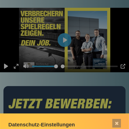
Play
Play
Enter
Mute
PI
fullscreen
✖
Datenschutz-Einstellungen