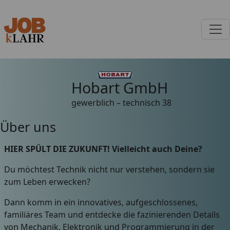
Hobart GmbH
gewerblich – technisch
38
Über uns
HIER SPÜLT DIE ZUKUNFT! Vielleicht auch Deine?
Du möchtest Technik nicht nur verstehen, sondern sie
zum Leben erwecken?
Dann komm in ein innovatives, aufgeschlossenes,
familiäres Team und entdecke die fazinierenden Details
von Mechanik, Elektronik und Programmierung in der