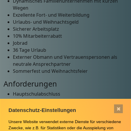
Dynamisches Familienunternehmen mit kurzen
Wegen
Exzellente Fort- und Weiterbildung
Urlaubs- und Weihnachtsgeld
Sicherer Arbeitsplatz
10% Mitarbeiterrabatt
Jobrad
36 Tage Urlaub
Externer Obmann und Vertrauenspersonen als
neutrale Ansprechpartner
Sommerfest und Weihnachtsfeier
Anforderungen
Hauptschulabschluss
Persönliche Hygiene und Sauberkeit
Freude am Umgang mit Lebensmitteln
✖
Datenschutz-Einstellungen
Freude am Kundenkontakt und sprachliches Talent
Organisationstalent
Unsere Website verwendet externe Dienste für verschiedene
Zwecke, wie z.B. für Statistiken oder die Ausspielung von
Belastbarkeit und Ausgeglichenheit